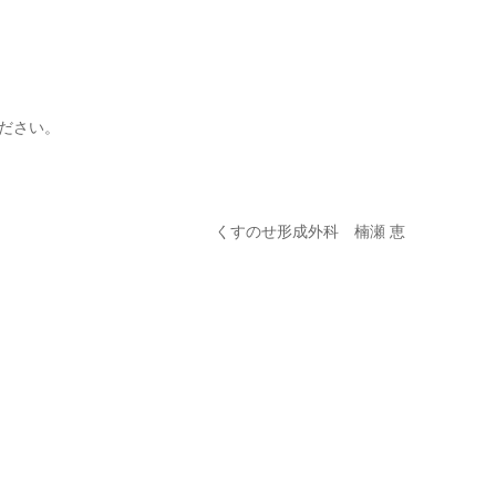
ださい。
くすのせ形成外科 楠瀬 恵